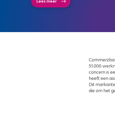
Lees meer
Commerzbank 
51.000 werkn
concern is e
heeft een aan
Dit markant
die om het g