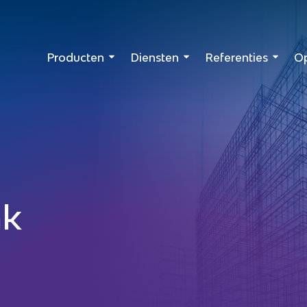
Producten
Diensten
Referenties
Op
k